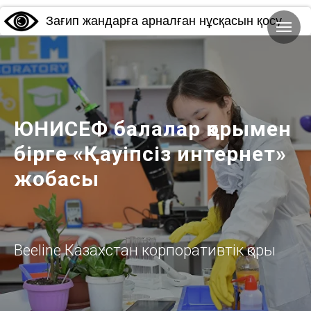
Зағип жандарға арналған нұсқасын қосу
ЮНИСЕФ балалар қорымен
бірге «Қауіпсіз интернет»
жобасы
Beeline Казахстан корпоративтік қоры