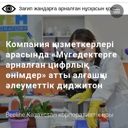
Зағип жандарға арналған нұсқасын қосу
Компания қызметкерлері
арасында «Мүгедектерге
арналған цифрлық
өнімдер» атты алғашқы
әлеуметтік диджитон
Beeline Казахстан корпоративтік қоры