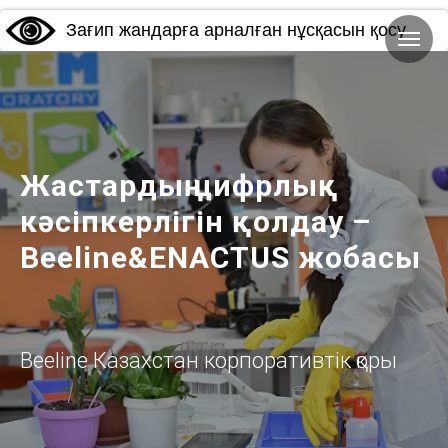
Зағип жандарға арналған нұсқасын қосу
Жастардың цифрлық
кәсіпкерлігін қолдау –
Beeline&ENACTUS жобасы
Beeline Казахстан корпоративтік қоры