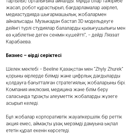
тартылыс орталығына айналды. Мұнда олар тәжірибе
жасап, робот құрастырып, бағдарламалар әзірлеп,
медиастудияда шығармашылық жобалармен
айналысады. Музыкадан бастап 3D модельдеуге
дейінгі түрлі студиялар балалардың қызығушылығы мен
өз қабілетіне деген сенімін күшейтті", − дейді Ляззат
Карабаева.
Бизнес – өңірдің серіктесі
Шелек мектебі − Beeline Қазақстан мен "Zhyly Zhurek"
қорының өңірлерде білімді және цифрлық дағдыларды
қолдауға бағытталған стратегиялық жобаларының бірі.
Компания инклюзия, медицина және білім беру
саласында тұрақты әлеуметтік жобаларды жүзеге
асырып келеді.
Бұл жобалар корпоративтік жауапкершілік бір реттік
акция емес, аймақтың ұзақ мерзімді дамуына ықпал
ететін құрал екенін көрсетеді.