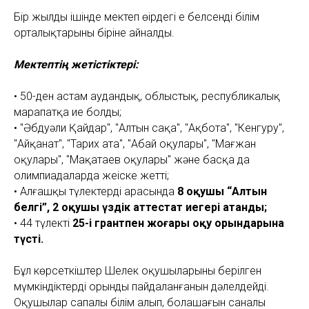
Бір жылдың ішінде мектеп өңірдегі ең белсенді білім
орталықтарының біріне айналды.
Мектептің жетістіктері:
• 50-ден астам аудандық, облыстық, республикалық
марапатқа ие болды;
• "Әбдуәли Қайдар", "Алтын сақа", "Ақбота", "Кенгуру",
"Айқанат", "Тарих ата", "Абай оқулары", "Мағжан
оқулары", "Мақатаев оқулары" және басқа да
олимпиадаларда жеңіске жетті;
• Алғашқы түлектердің арасында
8 оқушы “Алтын
белгі”, 2 оқушы үздік аттестат иегері атанды;
• 44 түлектің
25-і грантпен жоғары оқу орындарына
түсті.
Бұл көрсеткіштер Шелек оқушыларының берілген
мүмкіндіктерді орынды пайдаланғанын дәлелдейді.
Оқушылар сапалы білім алып, болашағын саналы