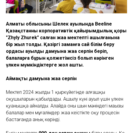
Алматы облысының Шелек ауылында Beeline
Қазақстанның корпоративтік қайырымдылық қоры
"Zhyly Zhurek" салған жаңа мектептің ашылғанына
бір жыл толды. Қазіргі заманға сай білім беру
ордасы ауылдың дамуына жаңа серпін беріп,
балаларға бұрын қолжетімсіз болып көрінген
үлкен мүмкіндіктерге жол ашты.
Аймақтың дамуына жаңа серпін
Мектеп 2024 жылдың 1 қыркүйегінде алғашқы
оқушыларын қабылдады. Ашылу күні ауыл үшін үлкен
қуанышқа айналды. Алайда оның шын мәніндегі маңызы
балалар мен мұғалімдер жаңа кеңістікте оқу процесін
бастағанда анық көрінді.