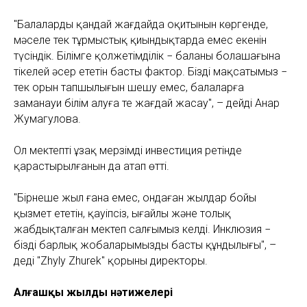
"Балалардың қандай жағдайда оқитынын көргенде,
мәселе тек тұрмыстық қиындықтарда емес екенін
түсіндік. Білімге қолжетімділік − баланың болашағына
тікелей әсер ететін басты фактор. Біздің мақсатымыз −
тек орын тапшылығын шешу емес, балаларға
заманауи білім алуға тең жағдай жасау", – дейді Анар
Жумагулова.
Ол мектептің ұзақ мерзімді инвестиция ретінде
қарастырылғанын да атап өтті.
"Бірнеше жыл ғана емес, ондаған жылдар бойы
қызмет ететін, қауіпсіз, ыңғайлы және толық
жабдықталған мектеп салғымыз келді. Инклюзия −
біздің барлық жобаларымыздың басты құндылығы", –
деді "Zhyly Zhurek" қорының директоры.
Алғашқы жылдың нәтижелері