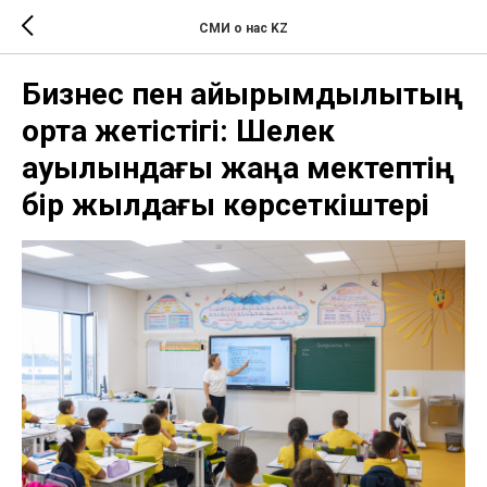
СМИ о нас KZ
Бизнес пен қайырымдылықтың
ортақ жетістігі: Шелек
ауылындағы жаңа мектептің
бір жылдағы көрсеткіштері