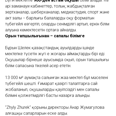
Бүгін мектепте
900-ден астам оқушы
білім алады. Кең
әрі заманауи кабинеттер, толық жабдықталған
зертханалар, шеберханалар, медиастудия, спорт және
акт залы − барлығы балалардың оқу форматын
түбегейлі өзгертіп, олардың сенімділігі артып, еркін білім
алуына көмектесетін ортаға айналды.
Орын тапшылығынан – сапалы білімге
Бұрын Шелек қазақстандық ауылдардың ішінде
мектепке түсетін жүгі ең жоғары аймақтардың бірі еді.
Оқушылар бірнеше ауысымда оқып, орын тапшылығы
білім сапасына тікелей әсер ететін.
13 000 м² аумақта салынған жаңа мектеп бұл мәселені
түбегейлі шешті. Ғимарат қазіргі талаптарға сай
жобаланып, оқушылардың қауіпсіздігі мен сапалы
білімнің қолжетімділігі басты назарға алынды.
"Zhyly Zhurek" қорының директоры Анар Жумагулова
алғашқы сапарларын еске алды.