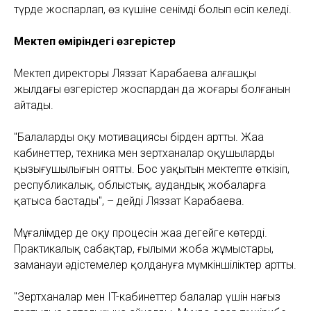
түрде жоспарлап, өз күшіне сенімді болып өсіп келеді.
Мектеп өміріндегі өзгерістер
Мектеп директоры Ляззат Карабаева алғашқы
жылдағы өзгерістер жоспардан да жоғары болғанын
айтады.
"Балалардың оқу мотивациясы бірден артты. Жаңа
кабинеттер, техника мен зертханалар оқушылардың
қызығушылығын оятты. Бос уақытын мектепте өткізіп,
республикалық, облыстық, аудандық жобаларға
қатыса бастады", – дейді Ляззат Карабаева.
Мұғалімдер де оқу процесін жаңа деңгейге көтерді.
Практикалық сабақтар, ғылыми жоба жұмыстары,
заманауи әдістемелер қолдануға мүмкіншіліктер артты.
"Зертханалар мен IT-кабинеттер балалар үшін нағыз