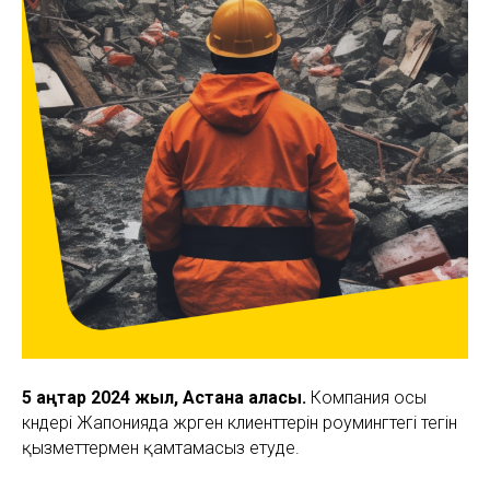
5 қаңтар 2024 жыл, Астана қаласы.
Компания осы
күндері Жапонияда жүрген клиенттерін роумингтегі тегін
қызметтермен қамтамасыз етуде.