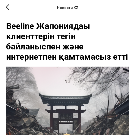
Новости KZ
Beeline Жапониядағы
клиенттерін тегін
байланыспен және
интернетпен қамтамасыз етті