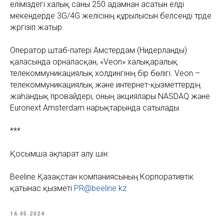
еліміздегі халық саны 250 адамнан асатын елді
мекендерде 3G/4G желісінің құрылысын белсенді түрде
жүргізіп жатыр.
Оператор штаб-пәтері Амстердам (Нидерланды)
қаласында орналасқан, «Veon» халықаралық
телекоммуникациялық холдингінің бір бөлігі. Veon –
телекоммуникациялық және интернет-қызметтердің
жаһандық провайдері, оның акциялары NASDAQ және
Euronext Amsterdam нарықтарында сатылады.
***
Қосымша ақпарат алу үшін:
Beeline Қазақстан компаниясының Корпоративтік
қатынас қызметі
PR@beeline.kz
16.05.2024