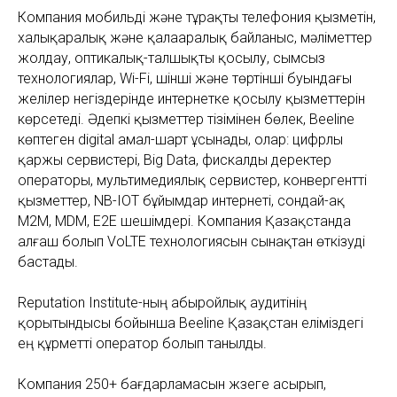
Компания мобильді және тұрақты телефония қызметін,
халықаралық және қалааралық байланыс, мәліметтер
жолдау, оптикалық-талшықты қосылу, сымсыз
технологиялар, Wi-Fi, үшінші және төртінші буындағы
желілер негіздерінде интернетке қосылу қызметтерін
көрсетеді. Әдепкі қызметтер тізімінен бөлек, Beeline
көптеген digital амал-шарт ұсынады, олар: цифрлы
қаржы сервистері, Big Data, фискалды деректер
операторы, мультимедиялық сервистер, конвергентті
қызметтер, NB-IOT бұйымдар интернеті, сондай-ақ
M2M, MDM, E2E шешімдері. Компания Қазақстанда
алғаш болып VoLTE технологиясын сынақтан өткізуді
бастады.
Reputation Institute-ның абыройлық аудитінің
қорытындысы бойынша Beeline Қазақстан еліміздегі
ең құрметті оператор болып танылды.
Компания 250+ бағдарламасын жүзеге асырып,