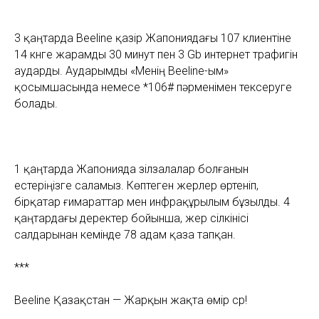
3 қаңтарда Beeline қазір Жапониядағы 107 клиентіне
14 күнге жарамды 30 минут пен 3 Gb интернет трафигін
аударды. Аударымды «Менің Beeline-ым»
қосымшасында немесе *106# пәрменімен тексеруге
болады.
1 қаңтарда Жапонияда зілзалалар болғанын
естеріңізге саламыз. Көптеген жерлер өртеніп,
бірқатар ғимараттар мен инфрақұрылым бұзылды. 4
қаңтардағы деректер бойынша, жер сілкінісі
салдарынан кемінде 78 адам қаза тапқан.
***
Beeline Қазақстан — Жарқын жақта өмір сүр!