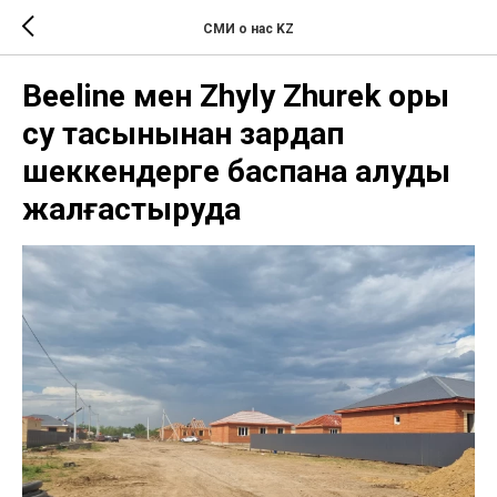
СМИ о нас KZ
Beeline мен Zhyly Zhurek қоры
су тасқынынан зардап
шеккендерге баспана алуды
жалғастыруда