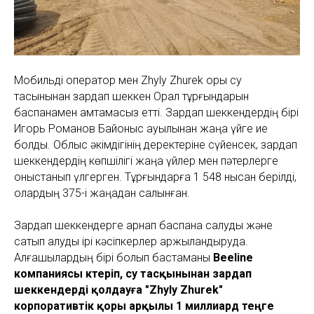
Мобильді оператор мен Zhyly Zhurek қоры су
тасқынынан зардап шеккен Орал тұрғындарын
баспанамен қамтамасыз етті. Зардап шеккендердің бірі
Игорь Романов Байқоныс ауылынан жаңа үйге ие
болды. Облыс әкімдігінің деректеріне сүйенсек, зардап
шеккендердің көпшілігі жаңа үйлер мен пәтерлерге
қоныстанып үлгерген. Тұрғындарға 1 548 нысан берілді,
олардың 375-і жаңадан салынған.
Зардап шеккендерге арнап баспана салуды және
сатып алуды ірі кәсіпкерлер қаржыландыруда.
Алғашқылардың бірі болып бастаманы
Beeline
компаниясы көтеріп, су тасқынынан зардап
шеккендерді қолдауға "Zhyly Zhurek"
корпоративтік қоры арқылы 1 миллиард теңге