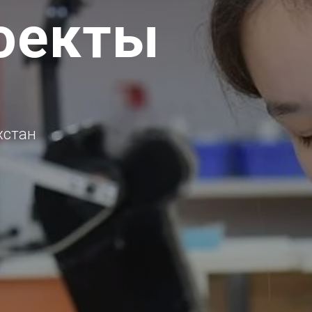
оекты
хстан