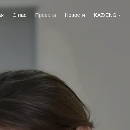
ая
О нас
Проекты
Новости
KAZ/ENG