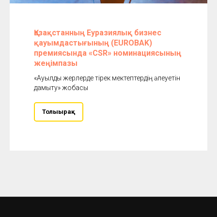
Қазақстанның Еуразиялық бизнес
қауымдастығының (EUROBAK)
премиясында «CSR» номинациясының
жеңімпазы
«Ауылдық жерлерде тірек мектептердің әлеуетін
дамыту» жобасы
Толығырақ