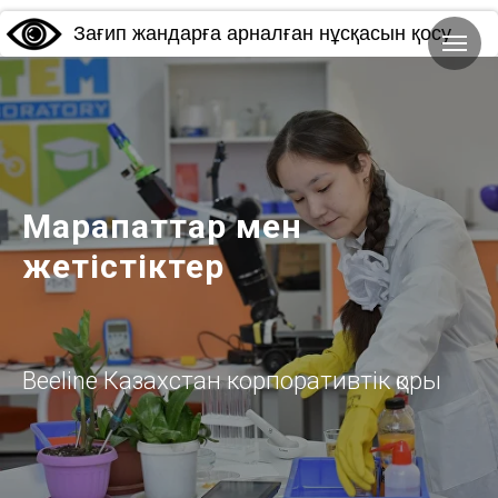
Зағип жандарға арналған нұсқасын қосу
Марапаттар мен
жетістіктер
Beeline Казахстан корпоративтік қоры