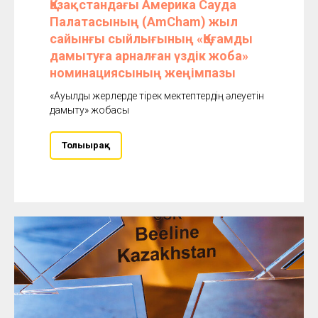
Қазақстандағы Америка Сауда
Палатасының (AmCham) жыл
сайынғы сыйлығының «Қоғамды
дамытуға арналған үздік жоба»
номинациясының жеңімпазы
«Ауылдық жерлерде тірек мектептердің әлеуетін
дамыту» жобасы
Толығырақ